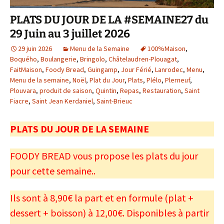
PLATS DU JOUR DE LA #SEMAINE27 du
29 Juin au 3 juillet 2026
29 juin 2026
Menu de la Semaine
100%Maison
,
Boquého
,
Boulangerie
,
Bringolo
,
Châtelaudren-Plouagat
,
FaitMaison
,
Foody Bread
,
Guingamp
,
Jour Férié
,
Lanrodec
,
Menu
,
Menu de la semaine
,
Noël
,
Plat du Jour
,
Plats
,
Plélo
,
Plerneuf
,
Plouvara
,
produit de saison
,
Quintin
,
Repas
,
Restauration
,
Saint
Fiacre
,
Saint Jean Kerdaniel
,
Saint-Brieuc
PLATS DU JOUR DE LA SEMAINE
FOODY BREAD vous propose les plats du jour
pour cette semaine..
Ils sont à 8,90€ la part et en formule (plat +
dessert + boisson) à 12,00€. Disponibles à partir