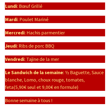
Lundi
: Bœuf Grillé
Mardi
: Poulet Mariné
Mercredi
: Hachis parmentier
Jeudi
: Ribs de porc BBQ
Vendredi
: Tajine de la mer
Le Sandwich de la semaine
: ½ Baguette, Sauce
blanche, Lomo, choux rouge, tomates,
feta(5,90€ seul et 9,00€ en formule)
Bonne semaine à tous !