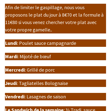
Afin de limiter le gaspillage, nous vous
proposons le plat du jour à 8€70 et la formule à
11€80 si vous venez chercher votre plat avec
votre propre gamelle..
Lundi
: Poulet sauce campagnarde
Mardi
: Mijoté de bœuf
Mercredi
: Grillé de porc
Jeudi
: Tagliatelles Bolognaise
Vendredi
: Lasagnes de saison
Le Sandwich de la semaine
: ½ Tradi, sauce