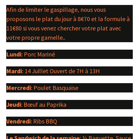
Afin de limiter le gaspillage, nous vous
proposons le plat du jour à 8€70 et la formule à
11€80 si vous venez chercher votre plat avec
votre propre gamelle..
Lundi
: Porc Mariné
Mardi
: 14 Juillet Ouvert de 7H à 13H
Mercredi
: Poulet Basquaise
Jeudi
: Bœuf au Paprika
Vendredi
: Ribs BBQ
Le Sandwich de la semaine
: ½ Baguette, Sauce