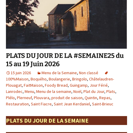
PLATS DU JOUR DE LA #SEMAINE25 du
15 au 19 Juin 2026
15 juin 2026
Menu de la Semaine
,
Non classé
100%Maison
,
Boquého
,
Boulangerie
,
Bringolo
,
Châtelaudren-
Plouagat
,
FaitMaison
,
Foody Bread
,
Guingamp
,
Jour Férié
,
Lanrodec
,
Menu
,
Menu de la semaine
,
Noël
,
Plat du Jour
,
Plats
,
Plélo
,
Plerneuf
,
Plouvara
,
produit de saison
,
Quintin
,
Repas
,
Restauration
,
Saint Fiacre
,
Saint Jean Kerdaniel
,
Saint-Brieuc
PLATS DU JOUR DE LA SEMAINE