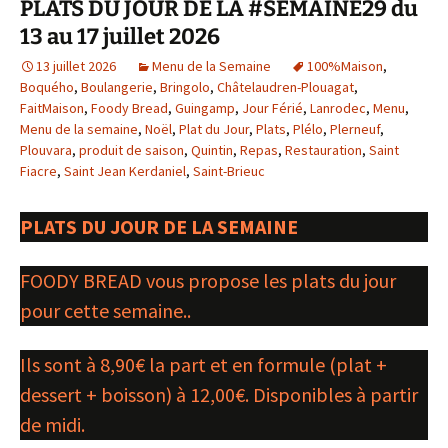
PLATS DU JOUR DE LA #SEMAINE29 du
13 au 17 juillet 2026
13 juillet 2026
Menu de la Semaine
100%Maison
,
Boquého
,
Boulangerie
,
Bringolo
,
Châtelaudren-Plouagat
,
FaitMaison
,
Foody Bread
,
Guingamp
,
Jour Férié
,
Lanrodec
,
Menu
,
Menu de la semaine
,
Noël
,
Plat du Jour
,
Plats
,
Plélo
,
Plerneuf
,
Plouvara
,
produit de saison
,
Quintin
,
Repas
,
Restauration
,
Saint
Fiacre
,
Saint Jean Kerdaniel
,
Saint-Brieuc
PLATS DU JOUR DE LA SEMAINE
FOODY BREAD vous propose les plats du jour
pour cette semaine..
Ils sont à 8,90€ la part et en formule (plat +
dessert + boisson) à 12,00€. Disponibles à partir
de midi.