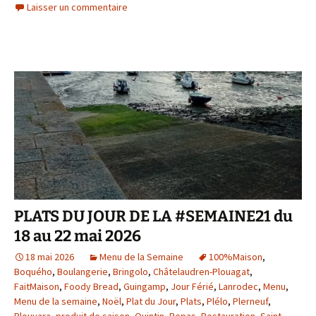
Laisser un commentaire
PLATS DU JOUR DE LA #SEMAINE21 du
18 au 22 mai 2026
18 mai 2026
Menu de la Semaine
100%Maison
,
Boquého
,
Boulangerie
,
Bringolo
,
Châtelaudren-Plouagat
,
FaitMaison
,
Foody Bread
,
Guingamp
,
Jour Férié
,
Lanrodec
,
Menu
,
Menu de la semaine
,
Noël
,
Plat du Jour
,
Plats
,
Plélo
,
Plerneuf
,