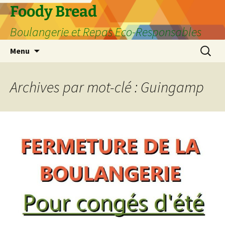
Aller
Foody Bread
au
Boulangerie et Repas Eco-Responsables
contenu
Recherc
Menu
Archives par mot-clé : Guingamp