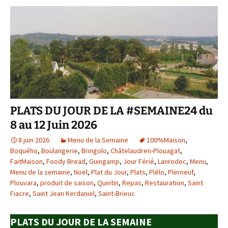
PLATS DU JOUR DE LA #SEMAINE24 du
8 au 12 Juin 2026
8 juin 2026
Menu de la Semaine
100%Maison
,
Boquého
,
Boulangerie
,
Bringolo
,
Châtelaudren-Plouagat
,
FaitMaison
,
Foody Bread
,
Guingamp
,
Jour Férié
,
Lanrodec
,
Menu
,
Menu de la semaine
,
Noël
,
Plat du Jour
,
Plats
,
Plélo
,
Plerneuf
,
Plouvara
,
produit de saison
,
Quintin
,
Repas
,
Restauration
,
Saint
Fiacre
,
Saint Jean Kerdaniel
,
Saint-Brieuc
PLATS DU JOUR DE LA SEMAINE