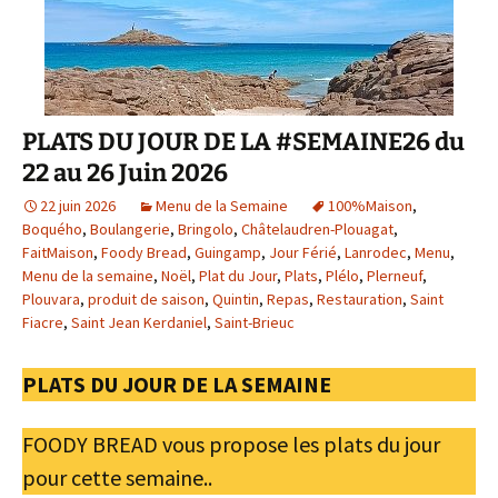
PLATS DU JOUR DE LA #SEMAINE26 du
22 au 26 Juin 2026
22 juin 2026
Menu de la Semaine
100%Maison
,
Boquého
,
Boulangerie
,
Bringolo
,
Châtelaudren-Plouagat
,
FaitMaison
,
Foody Bread
,
Guingamp
,
Jour Férié
,
Lanrodec
,
Menu
,
Menu de la semaine
,
Noël
,
Plat du Jour
,
Plats
,
Plélo
,
Plerneuf
,
Plouvara
,
produit de saison
,
Quintin
,
Repas
,
Restauration
,
Saint
Fiacre
,
Saint Jean Kerdaniel
,
Saint-Brieuc
PLATS DU JOUR DE LA SEMAINE
FOODY BREAD vous propose les plats du jour
pour cette semaine..