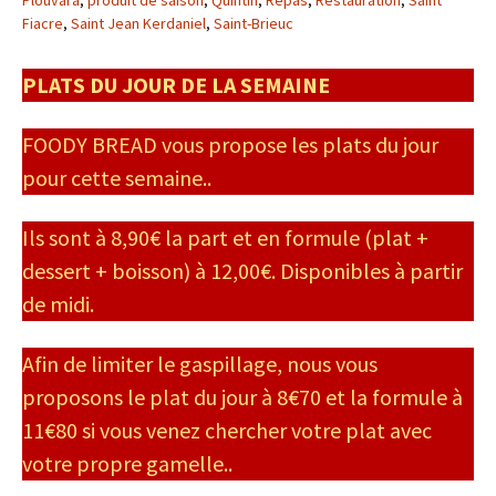
Plouvara
,
produit de saison
,
Quintin
,
Repas
,
Restauration
,
Saint
Fiacre
,
Saint Jean Kerdaniel
,
Saint-Brieuc
PLATS DU JOUR DE LA SEMAINE
FOODY BREAD vous propose les plats du jour
pour cette semaine..
Ils sont à 8,90€ la part et en formule (plat +
dessert + boisson) à 12,00€. Disponibles à partir
de midi.
Afin de limiter le gaspillage, nous vous
proposons le plat du jour à 8€70 et la formule à
11€80 si vous venez chercher votre plat avec
votre propre gamelle..