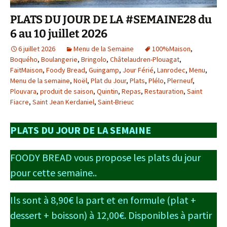
PLATS DU JOUR DE LA #SEMAINE28 du
6 au 10 juillet 2026
6 juillet 2026
Menu de la Semaine
100%Maison
,
Boquého
,
Boulangerie
,
Bringolo
,
Châtelaudren-Plouagat
,
FaitMaison
,
Foody Bread
,
Guingamp
,
Jour Férié
,
Lanrodec
,
Menu
,
Menu de la semaine
,
Noël
,
Plat du Jour
,
Plats
,
Plélo
,
Plerneuf
,
Plouvara
,
produit de saison
,
Quintin
,
Repas
,
Restauration
,
Saint
Fiacre
,
Saint Jean Kerdaniel
,
Saint-Brieuc
PLATS DU JOUR DE LA SEMAINE
FOODY BREAD vous propose les plats du jour
pour cette semaine..
Ils sont à 8,90€ la part et en formule (plat +
dessert + boisson) à 12,00€. Disponibles à partir