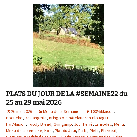
PLATS DU JOUR DE LA #SEMAINE22 du
25 au 29 mai 2026
26 mai 2026
Menu de la Semaine
100%Maison
,
Boquého
,
Boulangerie
,
Bringolo
,
Châtelaudren-Plouagat
,
FaitMaison
,
Foody Bread
,
Guingamp
,
Jour Férié
,
Lanrodec
,
Menu
,
Menu de la semaine
,
Noël
,
Plat du Jour
,
Plats
,
Plélo
,
Plerneuf
,
Plouvara
,
produit de saison
,
Quintin
,
Repas
,
Restauration
,
Saint