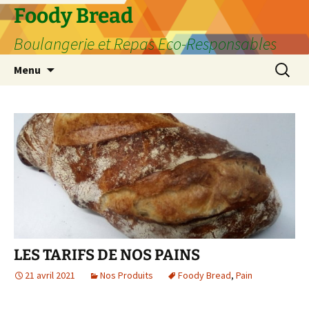
Aller
Foody Bread
au
Boulangerie et Repas Eco-Responsables
contenu
Recherc
Menu
LES TARIFS DE NOS PAINS
21 avril 2021
Nos Produits
Foody Bread
,
Pain