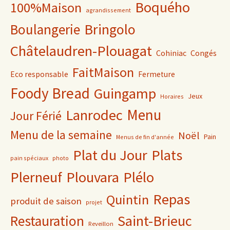
Boquého
100%Maison
agrandissement
Bringolo
Boulangerie
Châtelaudren-Plouagat
Cohiniac
Congés
FaitMaison
Eco responsable
Fermeture
Foody Bread
Guingamp
Jeux
Horaires
Lanrodec
Menu
Jour Férié
Menu de la semaine
Noël
Pain
Menus de fin d'année
Plat du Jour
Plats
pain spéciaux
photo
Plerneuf
Plouvara
Plélo
Repas
Quintin
produit de saison
projet
Saint-Brieuc
Restauration
Reveillon