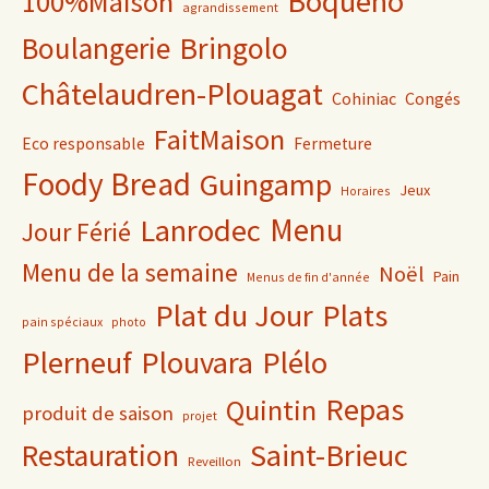
Boquého
100%Maison
agrandissement
Bringolo
Boulangerie
Châtelaudren-Plouagat
Cohiniac
Congés
FaitMaison
Eco responsable
Fermeture
Foody Bread
Guingamp
Jeux
Horaires
Lanrodec
Menu
Jour Férié
Menu de la semaine
Noël
Pain
Menus de fin d'année
Plat du Jour
Plats
pain spéciaux
photo
Plerneuf
Plouvara
Plélo
Repas
Quintin
produit de saison
projet
Saint-Brieuc
Restauration
Reveillon