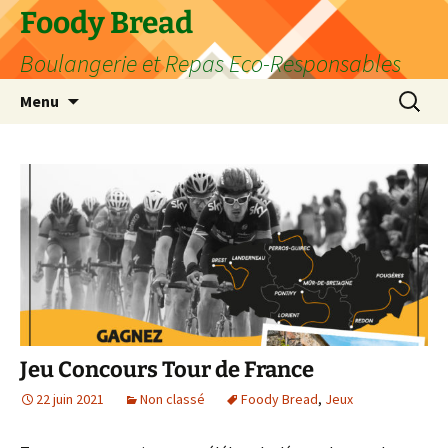
Aller
Foody Bread
au
Boulangerie et Repas Eco-Responsables
contenu
Recherc
Menu
Jeu Concours Tour de France
22 juin 2021
Non classé
Foody Bread
,
Jeux