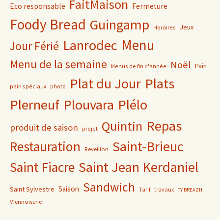
FaitMaison
Eco responsable
Fermeture
Foody Bread
Guingamp
Jeux
Horaires
Lanrodec
Menu
Jour Férié
Menu de la semaine
Noël
Pain
Menus de fin d'année
Plat du Jour
Plats
pain spéciaux
photo
Plerneuf
Plouvara
Plélo
Repas
Quintin
produit de saison
projet
Saint-Brieuc
Restauration
Reveillon
Saint Jean Kerdaniel
Saint Fiacre
Sandwich
Saison
Saint Sylvestre
Tarif
travaux
TY BREAZH
Viennoiserie