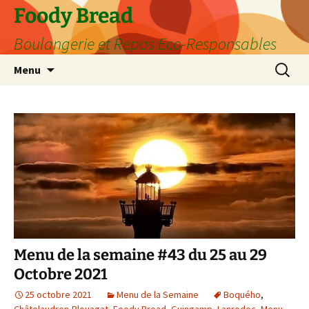
Aller
Foody Bread
au
Boulangerie et Repas Eco-Responsables
contenu
Recherc
Menu
Menu de la semaine #43 du 25 au 29
Octobre 2021
25 octobre 2021
Menu de la Semaine
Boquého
,