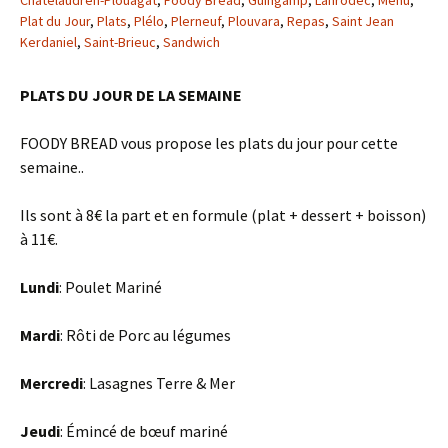
Châtelaudren-Plouagat
,
Foody Bread
,
Guingamp
,
Lanrodec
,
Menu
,
Plat du Jour
,
Plats
,
Plélo
,
Plerneuf
,
Plouvara
,
Repas
,
Saint Jean
Kerdaniel
,
Saint-Brieuc
,
Sandwich
PLATS DU JOUR DE LA SEMAINE
FOODY BREAD vous propose les plats du jour pour cette
semaine..
Ils sont à 8€ la part et en formule (plat + dessert + boisson)
à 11€.
Lundi
: Poulet Mariné
Mardi
: Rôti de Porc au légumes
Mercredi
: Lasagnes Terre & Mer
Jeudi
: Émincé de bœuf mariné