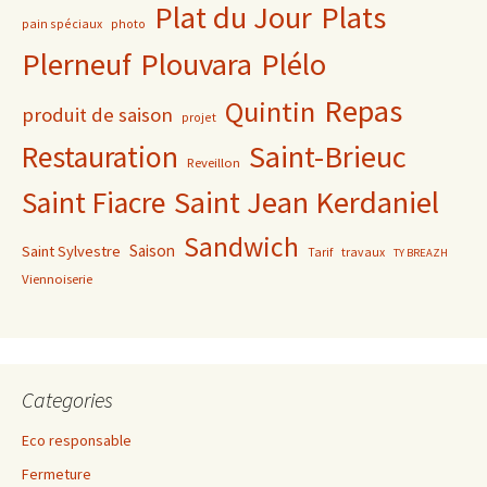
Plat du Jour
Plats
pain spéciaux
photo
Plerneuf
Plouvara
Plélo
Repas
Quintin
produit de saison
projet
Saint-Brieuc
Restauration
Reveillon
Saint Jean Kerdaniel
Saint Fiacre
Sandwich
Saison
Saint Sylvestre
Tarif
travaux
TY BREAZH
Viennoiserie
Categories
Eco responsable
Fermeture