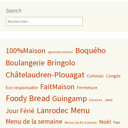
Search
Rechercher :
Boquého
100%Maison
agrandissement
Bringolo
Boulangerie
Châtelaudren-Plouagat
Cohiniac
Congés
FaitMaison
Eco responsable
Fermeture
Foody Bread
Guingamp
Jeux
Horaires
Lanrodec
Menu
Jour Férié
Menu de la semaine
Noël
Pain
Menus de fin d'année