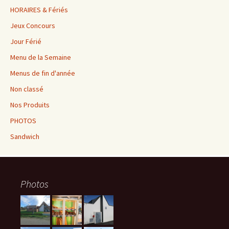
HORAIRES & Fériés
Jeux Concours
Jour Férié
Menu de la Semaine
Menus de fin d'année
Non classé
Nos Produits
PHOTOS
Sandwich
Photos