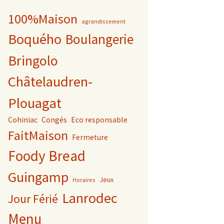
100%Maison
agrandissement
Boquého
Boulangerie
Bringolo
Châtelaudren-
Plouagat
Cohiniac
Congés
Eco responsable
FaitMaison
Fermeture
Foody Bread
Guingamp
Jeux
Horaires
Lanrodec
Jour Férié
Menu