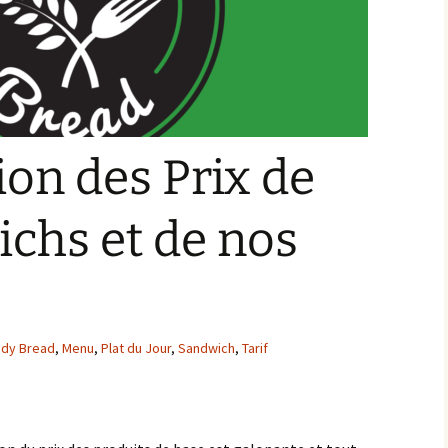
ion des Prix de
chs et de nos
dy Bread
,
Menu
,
Plat du Jour
,
Sandwich
,
Tarif