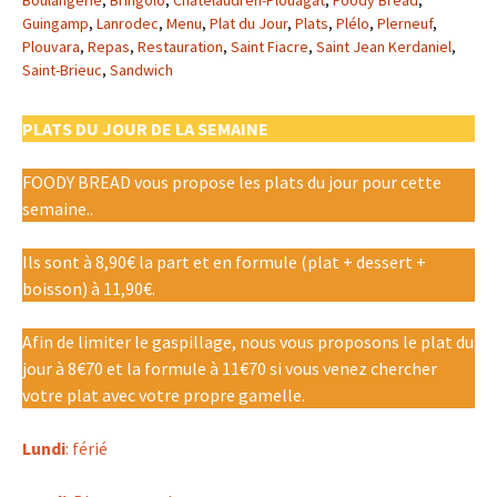
Boulangerie
,
Bringolo
,
Châtelaudren-Plouagat
,
Foody Bread
,
Guingamp
,
Lanrodec
,
Menu
,
Plat du Jour
,
Plats
,
Plélo
,
Plerneuf
,
Plouvara
,
Repas
,
Restauration
,
Saint Fiacre
,
Saint Jean Kerdaniel
,
Saint-Brieuc
,
Sandwich
PLATS DU JOUR DE LA SEMAINE
FOODY BREAD vous propose les plats du jour pour cette
semaine..
Ils sont à 8,90€ la part et en formule (plat + dessert +
boisson) à 11,90€.
Afin de limiter le gaspillage, nous vous proposons le plat du
jour à 8€70 et la formule à 11€70 si vous venez chercher
votre plat avec votre propre gamelle.
Lundi
: férié