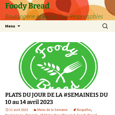
Aller
Foody Bread
au
Boulangerie et Repas Eco-Responsables
contenu
Recherc
Menu
PLATS DU JOUR DE LA #SEMAINE15 DU
10 au 14 avril 2023
11 avril 2023
Menu de la Semaine
Boquého
,