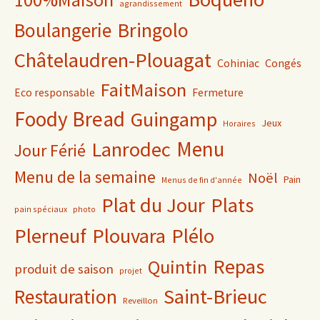
agrandissement
Bringolo
Boulangerie
Châtelaudren-Plouagat
Cohiniac
Congés
FaitMaison
Eco responsable
Fermeture
Foody Bread
Guingamp
Jeux
Horaires
Lanrodec
Menu
Jour Férié
Menu de la semaine
Noël
Pain
Menus de fin d'année
Plat du Jour
Plats
pain spéciaux
photo
Plerneuf
Plouvara
Plélo
Repas
Quintin
produit de saison
projet
Saint-Brieuc
Restauration
Reveillon