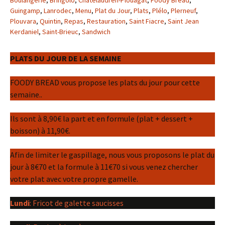
Boulangerie
,
Bringolo
,
Châtelaudren-Plouagat
,
Foody Bread
,
Guingamp
,
Lanrodec
,
Menu
,
Plat du Jour
,
Plats
,
Plélo
,
Plerneuf
,
Plouvara
,
Quintin
,
Repas
,
Restauration
,
Saint Fiacre
,
Saint Jean
Kerdaniel
,
Saint-Brieuc
,
Sandwich
PLATS DU JOUR DE LA SEMAINE
FOODY BREAD vous propose les plats du jour pour cette
semaine..
Ils sont à 8,90€ la part et en formule (plat + dessert +
boisson) à 11,90€.
Afin de limiter le gaspillage, nous vous proposons le plat du
jour à 8€70 et la formule à 11€70 si vous venez chercher
votre plat avec votre propre gamelle.
Lundi
: Fricot de galette saucisses