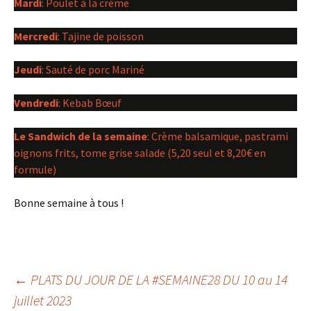
Mardi
: Poulet à la crème
Mercredi
: Tajine de poisson
Jeudi
: Sauté de porc Mariné
Vendredi
: Kebab Bœuf
Le Sandwich de la semaine
: Crème balsamique, pastrami
oignons frits, tome grise salade (5,20 seul et 8,20€ en
formule)
Bonne semaine à tous !
Navigation
←
PLATS DU JOUR DE LA #SEMAINE28 DU 10 au 14
juillet 2023