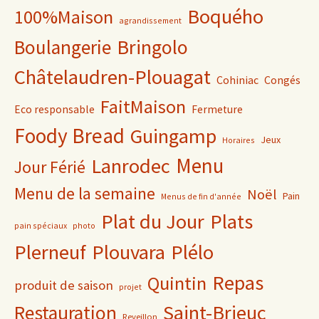
Boquého
100%Maison
agrandissement
Bringolo
Boulangerie
Châtelaudren-Plouagat
Cohiniac
Congés
FaitMaison
Eco responsable
Fermeture
Foody Bread
Guingamp
Jeux
Horaires
Lanrodec
Menu
Jour Férié
Menu de la semaine
Noël
Pain
Menus de fin d'année
Plat du Jour
Plats
pain spéciaux
photo
Plerneuf
Plouvara
Plélo
Repas
Quintin
produit de saison
projet
Saint-Brieuc
Restauration
Reveillon