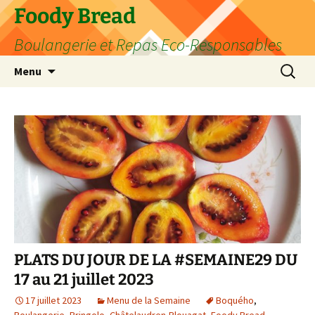
Aller
Foody Bread
au
Boulangerie et Repas Eco-Responsables
contenu
Recherc
Menu
PLATS DU JOUR DE LA #SEMAINE29 DU
17 au 21 juillet 2023
17 juillet 2023
Menu de la Semaine
Boquého
,