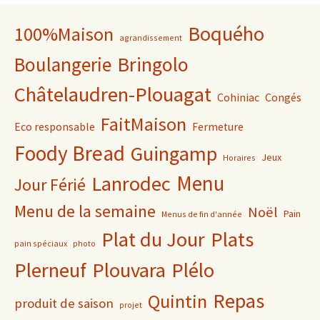
Boquého
100%Maison
agrandissement
Bringolo
Boulangerie
Châtelaudren-Plouagat
Cohiniac
Congés
FaitMaison
Eco responsable
Fermeture
Foody Bread
Guingamp
Jeux
Horaires
Lanrodec
Menu
Jour Férié
Menu de la semaine
Noël
Pain
Menus de fin d'année
Plat du Jour
Plats
pain spéciaux
photo
Plerneuf
Plouvara
Plélo
Repas
Quintin
produit de saison
projet