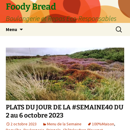
Aller
Foody Bread
au
Boulangerie et Repas Eco-Responsables
contenu
Recherc
Menu
PLATS DU JOUR DE LA #SEMAINE40 DU
2 au 6 octobre 2023
2 octobre 2023
Menu de la Semaine
100%Maison
,