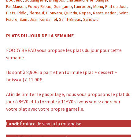
Boquého
,
Boulangerie
,
Bringolo
,
Châtelaudren-Plouagat
,
FaitMaison
,
Foody Bread
,
Guingamp
,
Lanrodec
,
Menu
,
Plat du Jour
,
Plats
,
Plélo
,
Plerneuf
,
Plouvara
,
Quintin
,
Repas
,
Restauration
,
Saint
Fiacre
,
Saint Jean Kerdaniel
,
Saint-Brieuc
,
Sandwich
PLATS DU JOUR DE LA SEMAINE
FOODY BREAD vous propose les plats du jour pour cette
semaine..
Ils sont à 8,90€ la part et en formule (plat + dessert +
boisson) à 11,90€.
Afin de limiter le gaspillage, nous vous proposons le plat du
jour à 8€70 et la formule à 11€70 si vous venez chercher
votre plat avec votre propre gamelle.
Lundi
: Émince de veau a la milanaise