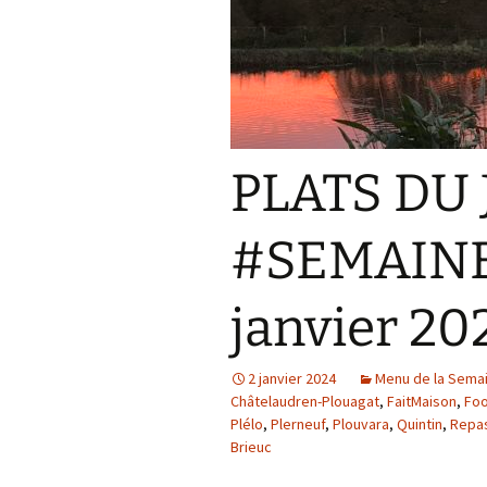
PLATS DU 
#SEMAINE1
janvier 20
2 janvier 2024
Menu de la Sema
Châtelaudren-Plouagat
,
FaitMaison
,
Foo
Plélo
,
Plerneuf
,
Plouvara
,
Quintin
,
Repa
Brieuc