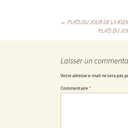
Navigation
←
PLATS DU JOUR DE LA #SEM
PLATS DU JOU
des
articles
Laisser un commenta
Votre adresse e-mail ne sera pas p
Commentaire
*