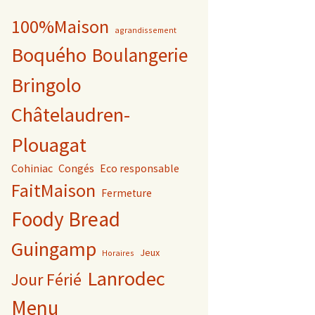
100%Maison
agrandissement
Boquého
Boulangerie
Bringolo
Châtelaudren-
Plouagat
Cohiniac
Congés
Eco responsable
FaitMaison
Fermeture
Foody Bread
Guingamp
Jeux
Horaires
Lanrodec
Jour Férié
Menu