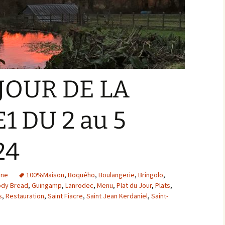
JOUR DE LA
 DU 2 au 5
24
ine
100%Maison
,
Boquého
,
Boulangerie
,
Bringolo
,
dy Bread
,
Guingamp
,
Lanrodec
,
Menu
,
Plat du Jour
,
Plats
,
s
,
Restauration
,
Saint Fiacre
,
Saint Jean Kerdaniel
,
Saint-