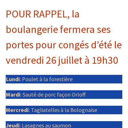
POUR RAPPEL, la
boulangerie fermera ses
portes pour congés d’été le
vendredi 26 juillet à 19h30
Lundi
: Poulet à la forestière
Mardi
: Sauté de porc façon Orloff
Mercredi
: Tagliatelles à la Bolognaise
Jeudi
: Lasagnes au saumon