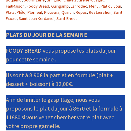
Boquého
,
Boulangerie
,
Bringolo
,
Châtelaudren-Plouagat
,
FaitMaison
,
Foody Bread
,
Guingamp
,
Lanrodec
,
Menu
,
Plat du Jour
,
Plats
,
Plélo
,
Plerneuf
,
Plouvara
,
Quintin
,
Repas
,
Restauration
,
Saint
Fiacre
,
Saint Jean Kerdaniel
,
Saint-Brieuc
PLATS DU JOUR DE LA SEMAINE
FOODY BREAD vous propose les plats du jour
pour cette semaine..
Ils sont à 8,90€ la part et en formule (plat +
dessert + boisson) à 12,00€.
Afin de limiter le gaspillage, nous vous
proposons le plat du jour à 8€70 et la formule à
11€80 si vous venez chercher votre plat avec
votre propre gamelle.