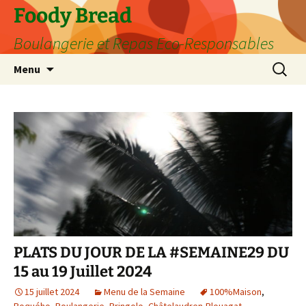
Aller
Foody Bread
au
Boulangerie et Repas Eco-Responsables
contenu
Recherc
Menu
PLATS DU JOUR DE LA #SEMAINE29 DU
15 au 19 Juillet 2024
15 juillet 2024
Menu de la Semaine
100%Maison
,