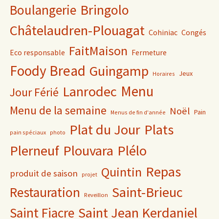
Bringolo
Boulangerie
Châtelaudren-Plouagat
Cohiniac
Congés
FaitMaison
Eco responsable
Fermeture
Foody Bread
Guingamp
Jeux
Horaires
Lanrodec
Menu
Jour Férié
Menu de la semaine
Noël
Pain
Menus de fin d'année
Plat du Jour
Plats
pain spéciaux
photo
Plerneuf
Plouvara
Plélo
Repas
Quintin
produit de saison
projet
Saint-Brieuc
Restauration
Reveillon
Saint Jean Kerdaniel
Saint Fiacre