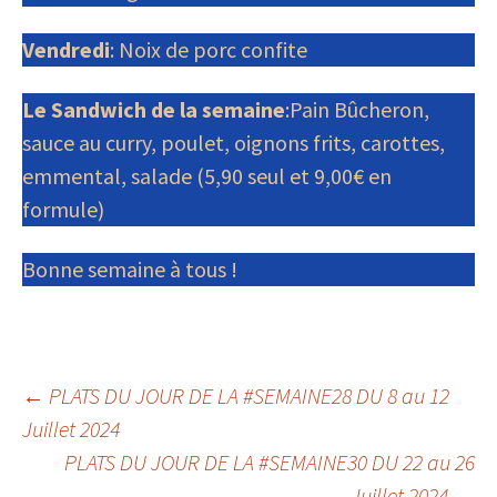
Vendredi
: Noix de porc confite
Le Sandwich de la semaine
:Pain Bûcheron,
sauce au curry, poulet, oignons frits, carottes,
emmental, salade (5,90 seul et 9,00€ en
formule)
Bonne semaine à tous !
Navigation
←
PLATS DU JOUR DE LA #SEMAINE28 DU 8 au 12
Juillet 2024
PLATS DU JOUR DE LA #SEMAINE30 DU 22 au 26
des
Juillet 2024
→