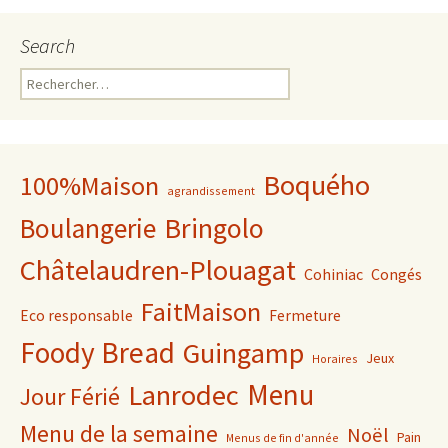
Search
Rechercher :
Boquého
100%Maison
agrandissement
Bringolo
Boulangerie
Châtelaudren-Plouagat
Cohiniac
Congés
FaitMaison
Eco responsable
Fermeture
Foody Bread
Guingamp
Jeux
Horaires
Lanrodec
Menu
Jour Férié
Menu de la semaine
Noël
Pain
Menus de fin d'année