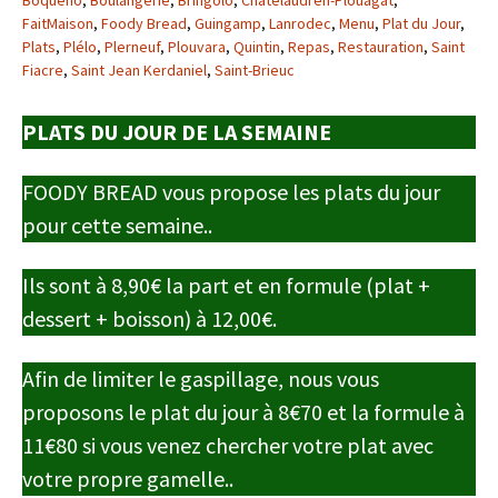
Boquého
,
Boulangerie
,
Bringolo
,
Châtelaudren-Plouagat
,
FaitMaison
,
Foody Bread
,
Guingamp
,
Lanrodec
,
Menu
,
Plat du Jour
,
Plats
,
Plélo
,
Plerneuf
,
Plouvara
,
Quintin
,
Repas
,
Restauration
,
Saint
Fiacre
,
Saint Jean Kerdaniel
,
Saint-Brieuc
PLATS DU JOUR DE LA SEMAINE
FOODY BREAD vous propose les plats du jour
pour cette semaine..
Ils sont à 8,90€ la part et en formule (plat +
dessert + boisson) à 12,00€.
Afin de limiter le gaspillage, nous vous
proposons le plat du jour à 8€70 et la formule à
11€80 si vous venez chercher votre plat avec
votre propre gamelle..