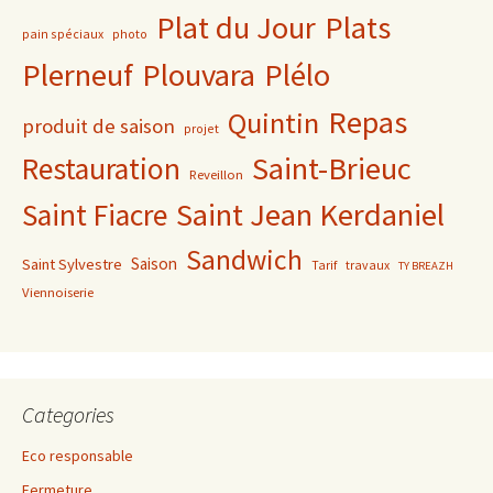
Plat du Jour
Plats
pain spéciaux
photo
Plerneuf
Plouvara
Plélo
Repas
Quintin
produit de saison
projet
Saint-Brieuc
Restauration
Reveillon
Saint Jean Kerdaniel
Saint Fiacre
Sandwich
Saison
Saint Sylvestre
Tarif
travaux
TY BREAZH
Viennoiserie
Categories
Eco responsable
Fermeture