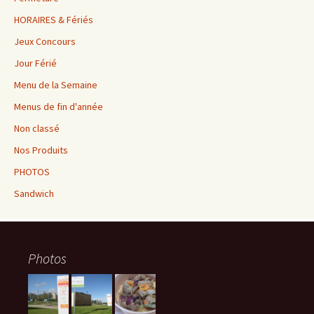
HORAIRES & Fériés
Jeux Concours
Jour Férié
Menu de la Semaine
Menus de fin d'année
Non classé
Nos Produits
PHOTOS
Sandwich
Photos