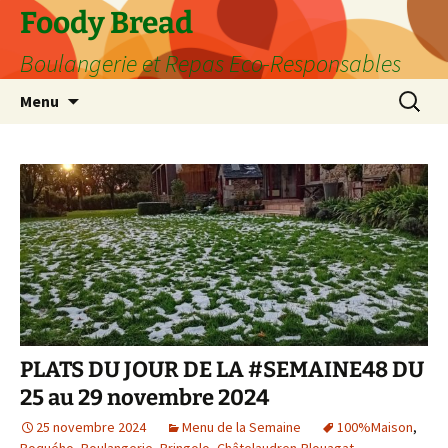
Aller
Foody Bread
au
Boulangerie et Repas Eco-Responsables
contenu
Recherc
Menu
PLATS DU JOUR DE LA #SEMAINE48 DU
25 au 29 novembre 2024
25 novembre 2024
Menu de la Semaine
100%Maison
,