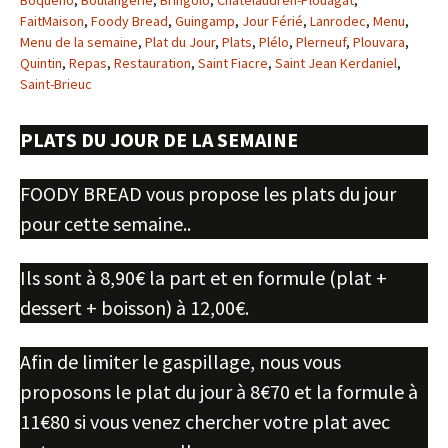
Boquého
,
Boulangerie
,
Bringolo
,
Châtelaudren-Plouagat
,
FaitMaison
,
Foody Bread
,
Guingamp
,
Jour Férié
,
Lanrodec
,
Menu
,
Menu de la semaine
,
Plat du Jour
,
Plats
,
Plélo
,
Plerneuf
,
Plouvara
,
Quintin
,
Repas
,
Restauration
,
Saint Fiacre
,
Saint Jean Kerdaniel
,
Saint-Brieuc
PLATS DU JOUR DE LA SEMAINE
FOODY BREAD vous propose les plats du jour
pour cette semaine..
Ils sont à 8,90€ la part et en formule (plat +
dessert + boisson) à 12,00€.
Afin de limiter le gaspillage, nous vous
proposons le plat du jour à 8€70 et la formule à
11€80 si vous venez chercher votre plat avec