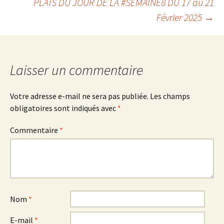
PLATS DU JOUR DE LA #SEMAINE8 DU 17 au 21
Février 2025
→
des
articles
Laisser un commentaire
Votre adresse e-mail ne sera pas publiée.
Les champs
obligatoires sont indiqués avec
*
Commentaire
*
Nom
*
E-mail
*