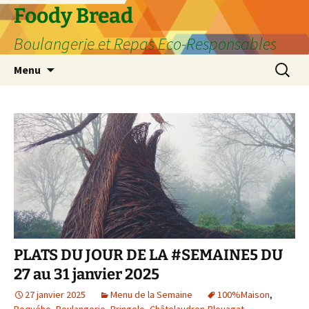
Aller
Foody Bread
au
Boulangerie et Repas Eco-Responsables
contenu
Recherc
Menu
PLATS DU JOUR DE LA #SEMAINE5 DU
27 au 31 janvier 2025
27 janvier 2025
Menu de la Semaine
100%Maison
,