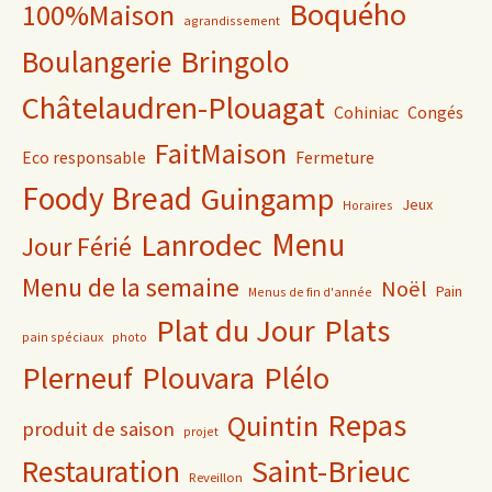
Boquého
100%Maison
agrandissement
Bringolo
Boulangerie
Châtelaudren-Plouagat
Cohiniac
Congés
FaitMaison
Eco responsable
Fermeture
Foody Bread
Guingamp
Jeux
Horaires
Lanrodec
Menu
Jour Férié
Menu de la semaine
Noël
Pain
Menus de fin d'année
Plat du Jour
Plats
pain spéciaux
photo
Plerneuf
Plouvara
Plélo
Repas
Quintin
produit de saison
projet
Saint-Brieuc
Restauration
Reveillon