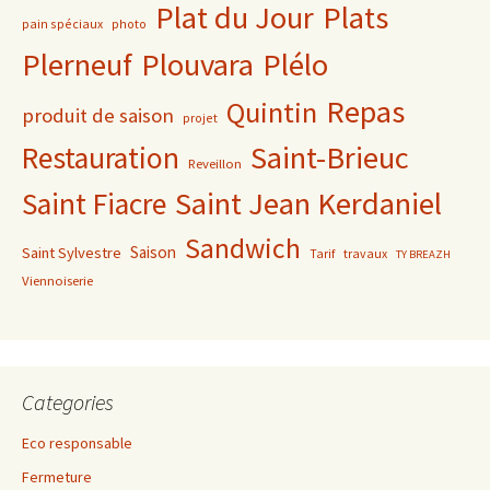
Plat du Jour
Plats
pain spéciaux
photo
Plerneuf
Plouvara
Plélo
Repas
Quintin
produit de saison
projet
Saint-Brieuc
Restauration
Reveillon
Saint Jean Kerdaniel
Saint Fiacre
Sandwich
Saison
Saint Sylvestre
Tarif
travaux
TY BREAZH
Viennoiserie
Categories
Eco responsable
Fermeture