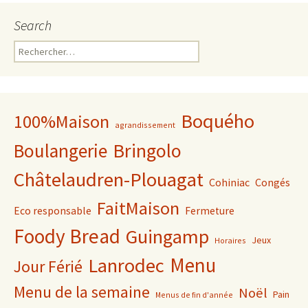
Search
Rechercher :
Boquého
100%Maison
agrandissement
Bringolo
Boulangerie
Châtelaudren-Plouagat
Cohiniac
Congés
FaitMaison
Eco responsable
Fermeture
Foody Bread
Guingamp
Jeux
Horaires
Lanrodec
Menu
Jour Férié
Menu de la semaine
Noël
Pain
Menus de fin d'année