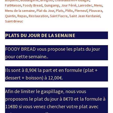
Boquého
,
Boulangerie
,
Bringolo
,
Châtelaudren-Plouagat
,
FaitMaison
,
Foody Bread
,
Guingamp
,
Jour Férié
,
Lanrodec
,
Menu
,
Menu de la semaine
,
Plat du Jour
,
Plats
,
Plélo
,
Plerneuf
,
Plouvara
,
Quintin
,
Repas
,
Restauration
,
Saint Fiacre
,
Saint Jean Kerdaniel
,
Saint-Brieuc
PLATS DU JOUR DE LA SEMAINE
FOODY BREAD vous propose les plats du jour
pour cette semaine..
Ils sont à 8,90€ la part et en formule (plat +
dessert + boisson) à 12,00€.
Afin de limiter le gaspillage, nous vous
proposons le plat du jour à 8€70 et la formule à
11€80 si vous venez chercher votre plat avec