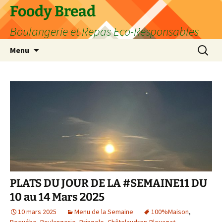
Aller
Foody Bread
au
Boulangerie et Repas Eco-Responsables
contenu
Recherc
Menu
PLATS DU JOUR DE LA #SEMAINE11 DU
10 au 14 Mars 2025
10 mars 2025
Menu de la Semaine
100%Maison
,