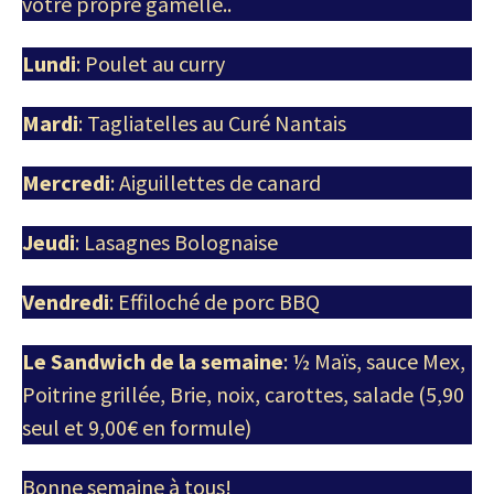
votre propre gamelle..
Lundi
: Poulet au curry
Mardi
: Tagliatelles au Curé Nantais
Mercredi
: Aiguillettes de canard
Jeudi
: Lasagnes Bolognaise
Vendredi
: Effiloché de porc BBQ
Le Sandwich de la semaine
: ½ Maïs, sauce Mex,
Poitrine grillée, Brie, noix, carottes, salade (5,90
seul et 9,00€ en formule)
Bonne semaine à tous!