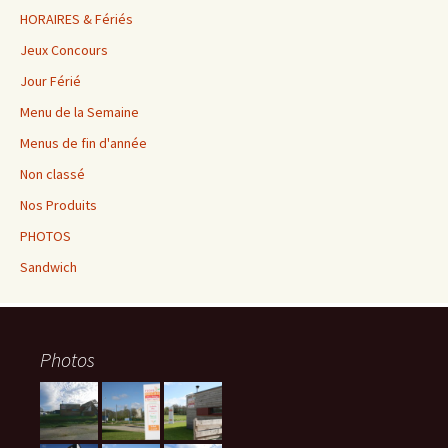
HORAIRES & Fériés
Jeux Concours
Jour Férié
Menu de la Semaine
Menus de fin d'année
Non classé
Nos Produits
PHOTOS
Sandwich
Photos