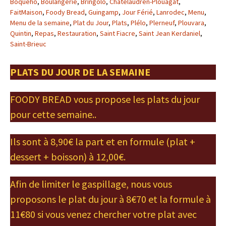
Boquého
,
Boulangerie
,
Bringolo
,
Châtelaudren-Plouagat
,
FaitMaison
,
Foody Bread
,
Guingamp
,
Jour Férié
,
Lanrodec
,
Menu
,
Menu de la semaine
,
Plat du Jour
,
Plats
,
Plélo
,
Plerneuf
,
Plouvara
,
Quintin
,
Repas
,
Restauration
,
Saint Fiacre
,
Saint Jean Kerdaniel
,
Saint-Brieuc
PLATS DU JOUR DE LA SEMAINE
FOODY BREAD vous propose les plats du jour
pour cette semaine..
Ils sont à 8,90€ la part et en formule (plat +
dessert + boisson) à 12,00€.
Afin de limiter le gaspillage, nous vous
proposons le plat du jour à 8€70 et la formule à
11€80 si vous venez chercher votre plat avec