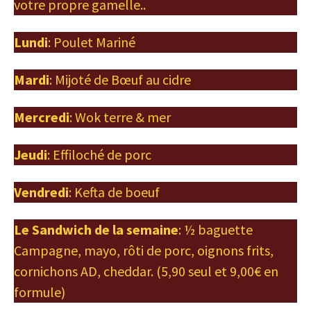
votre propre gamelle..
Lundi
: Poulet Mariné
Mardi
: Mijoté de Bœuf au cidre
Mercredi
: Wok terre & mer
Jeudi
: Effiloché de porc
Vendredi
: Kefta de boeuf
Le Sandwich de la semaine
: ½ baguette
Campagne, mayo, rôti de porc, oignons frits,
cornichons AD, cheddar. (5,90 seul et 9,00€ en
formule)