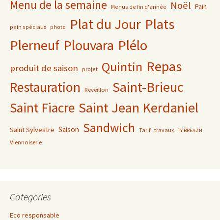
Menu de la semaine
Noël
Pain
Menus de fin d'année
Plat du Jour
Plats
pain spéciaux
photo
Plerneuf
Plouvara
Plélo
Repas
Quintin
produit de saison
projet
Saint-Brieuc
Restauration
Reveillon
Saint Jean Kerdaniel
Saint Fiacre
Sandwich
Saison
Saint Sylvestre
Tarif
travaux
TY BREAZH
Viennoiserie
Categories
Eco responsable