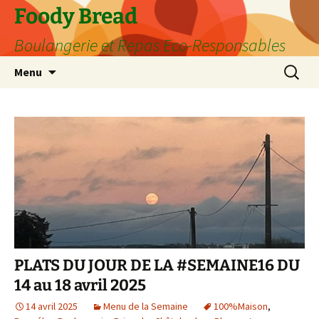
Aller
Foody Bread
au
Boulangerie et Repas Eco-Responsables
contenu
Recherc
Menu
PLATS DU JOUR DE LA #SEMAINE16 DU
14 au 18 avril 2025
14 avril 2025
Menu de la Semaine
100%Maison
,