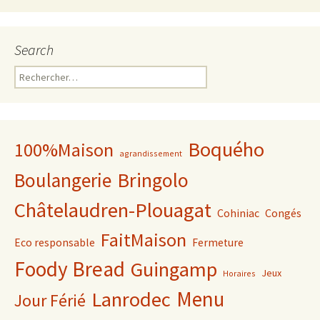
Search
Rechercher :
Boquého
100%Maison
agrandissement
Bringolo
Boulangerie
Châtelaudren-Plouagat
Cohiniac
Congés
FaitMaison
Eco responsable
Fermeture
Foody Bread
Guingamp
Jeux
Horaires
Lanrodec
Menu
Jour Férié