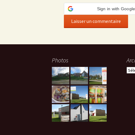
Sign in with Googl
Photos
Arc
Arch