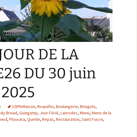
JOUR DE LA
6 DU 30 juin
t 2025
e
100%Maison
,
Boquého
,
Boulangerie
,
Bringolo
,
dy Bread
,
Guingamp
,
Jour Férié
,
Lanrodec
,
Menu
,
Menu de la
neuf
,
Plouvara
,
Quintin
,
Repas
,
Restauration
,
Saint Fiacre
,