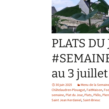
PLATS DU 
#SEMAINE2
au 3 juille
30 juin 2025
Menu de la Semain
Châtelaudren-Plouagat
,
FaitMaison
,
Foo
semaine
,
Plat du Jour
,
Plats
,
Plélo
,
Pler
Saint Jean Kerdaniel
,
Saint-Brieuc