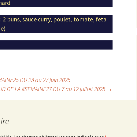
anard
e
: 2 buns, sauce curry, poulet, tomate, feta
le)
INE25 DU 23 au 27 juin 2025
R DE LA #SEMAINE27 DU 7 au 12 juillet 2025
→
ire