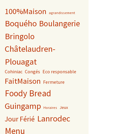
100%Maison
agrandissement
Boquého
Boulangerie
Bringolo
Châtelaudren-
Plouagat
Cohiniac
Congés
Eco responsable
FaitMaison
Fermeture
Foody Bread
Guingamp
Jeux
Horaires
Lanrodec
Jour Férié
Menu