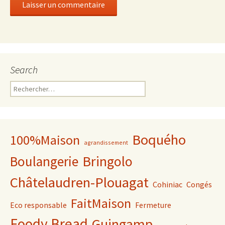
Search
Rechercher :
Boquého
100%Maison
agrandissement
Bringolo
Boulangerie
Châtelaudren-Plouagat
Cohiniac
Congés
FaitMaison
Eco responsable
Fermeture
Foody Bread
Guingamp