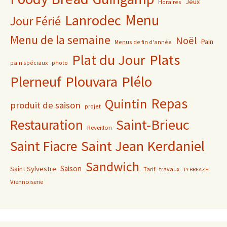
Jeux
Horaires
Lanrodec
Menu
Jour Férié
Menu de la semaine
Noël
Pain
Menus de fin d'année
Plat du Jour
Plats
pain spéciaux
photo
Plerneuf
Plouvara
Plélo
Repas
Quintin
produit de saison
projet
Saint-Brieuc
Restauration
Reveillon
Saint Jean Kerdaniel
Saint Fiacre
Sandwich
Saison
Saint Sylvestre
Tarif
travaux
TY BREAZH
Viennoiserie