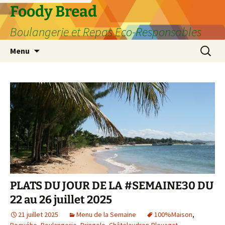
Aller
Foody Bread
au
Boulangerie et Repas Eco-Responsables
contenu
Recherc
Menu
PLATS DU JOUR DE LA #SEMAINE30 DU
22 au 26 juillet 2025
21 juillet 2025
Menu de la Semaine
100%Maison
,