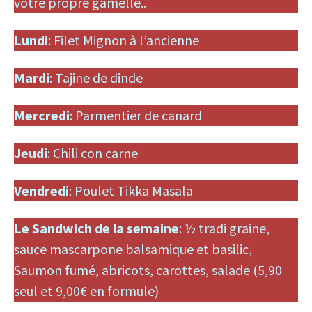
votre propre gamelle..
Lundi
: Filet Mignon à l’ancienne
Mardi
: Tajine de dinde
Mercredi
: Parmentier de canard
Jeudi
: Chili con carne
Vendredi
: Poulet Tikka Masala
Le Sandwich de la semaine
: ½ tradi graine,
sauce mascarpone balsamique et basilic,
Saumon fumé, abricots, carottes, salade (5,90
seul et 9,00€ en formule)