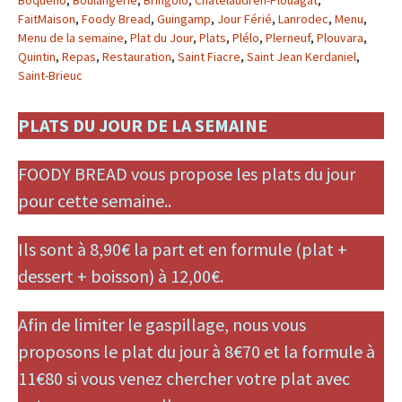
Boquého
,
Boulangerie
,
Bringolo
,
Châtelaudren-Plouagat
,
FaitMaison
,
Foody Bread
,
Guingamp
,
Jour Férié
,
Lanrodec
,
Menu
,
Menu de la semaine
,
Plat du Jour
,
Plats
,
Plélo
,
Plerneuf
,
Plouvara
,
Quintin
,
Repas
,
Restauration
,
Saint Fiacre
,
Saint Jean Kerdaniel
,
Saint-Brieuc
PLATS DU JOUR DE LA SEMAINE
FOODY BREAD vous propose les plats du jour
pour cette semaine..
Ils sont à 8,90€ la part et en formule (plat +
dessert + boisson) à 12,00€.
Afin de limiter le gaspillage, nous vous
proposons le plat du jour à 8€70 et la formule à
11€80 si vous venez chercher votre plat avec