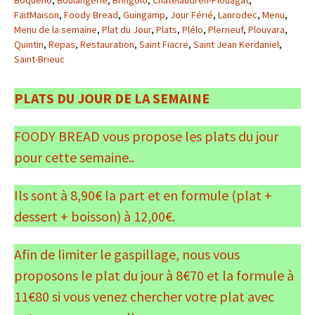
Boquého
,
Boulangerie
,
Bringolo
,
Châtelaudren-Plouagat
,
FaitMaison
,
Foody Bread
,
Guingamp
,
Jour Férié
,
Lanrodec
,
Menu
,
Menu de la semaine
,
Plat du Jour
,
Plats
,
Plélo
,
Plerneuf
,
Plouvara
,
Quintin
,
Repas
,
Restauration
,
Saint Fiacre
,
Saint Jean Kerdaniel
,
Saint-Brieuc
PLATS DU JOUR DE LA SEMAINE
FOODY BREAD vous propose les plats du jour
pour cette semaine..
Ils sont à 8,90€ la part et en formule (plat +
dessert + boisson) à 12,00€.
Afin de limiter le gaspillage, nous vous
proposons le plat du jour à 8€70 et la formule à
11€80 si vous venez chercher votre plat avec