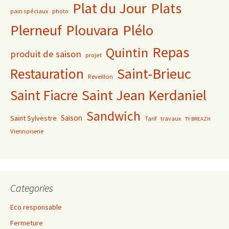
Plat du Jour
Plats
pain spéciaux
photo
Plerneuf
Plouvara
Plélo
Repas
Quintin
produit de saison
projet
Saint-Brieuc
Restauration
Reveillon
Saint Jean Kerdaniel
Saint Fiacre
Sandwich
Saison
Saint Sylvestre
Tarif
travaux
TY BREAZH
Viennoiserie
Categories
Eco responsable
Fermeture