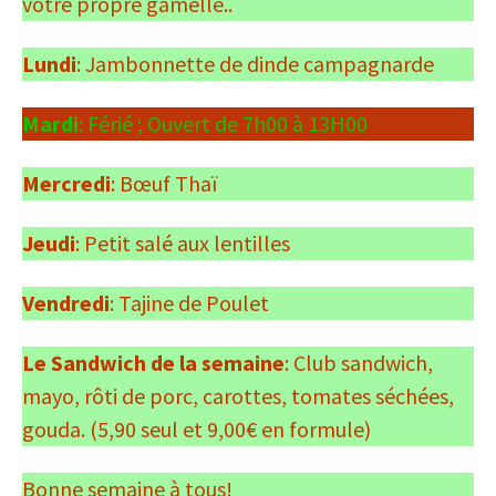
votre propre gamelle..
Lundi
: Jambonnette de dinde campagnarde
Mardi
: Férié ; Ouvert de 7h00 à 13H00
Mercredi
: Bœuf Thaï
Jeudi
: Petit salé aux lentilles
Vendredi
: Tajine de Poulet
Le Sandwich de la semaine
: Club sandwich,
mayo, rôti de porc, carottes, tomates séchées,
gouda. (5,90 seul et 9,00€ en formule)
Bonne semaine à tous!