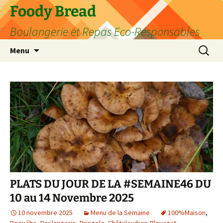
Aller
Foody Bread
au
Boulangerie et Repas Eco-Responsables
contenu
Recherc
Menu
PLATS DU JOUR DE LA #SEMAINE46 DU
10 au 14 Novembre 2025
10 novembre 2025
Menu de la Semaine
100%Maison
,