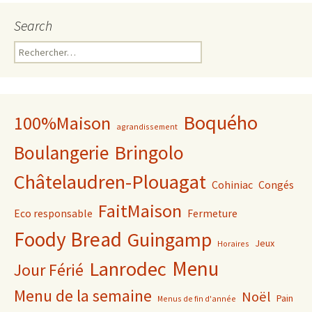
Search
Rechercher :
Boquého
100%Maison
agrandissement
Bringolo
Boulangerie
Châtelaudren-Plouagat
Cohiniac
Congés
FaitMaison
Eco responsable
Fermeture
Foody Bread
Guingamp
Jeux
Horaires
Lanrodec
Menu
Jour Férié
Menu de la semaine
Noël
Pain
Menus de fin d'année