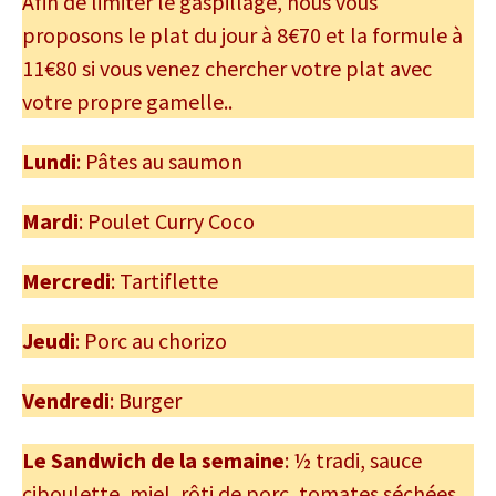
Afin de limiter le gaspillage, nous vous
proposons le plat du jour à 8€70 et la formule à
11€80 si vous venez chercher votre plat avec
votre propre gamelle..
Lundi
: Pâtes au saumon
Mardi
: Poulet Curry Coco
Mercredi
: Tartiflette
Jeudi
: Porc au chorizo
Vendredi
: Burger
Le Sandwich de la semaine
: ½ tradi, sauce
ciboulette, miel, rôti de porc, tomates séchées,