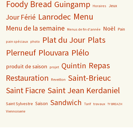
Foody Bread
Guingamp
Jeux
Horaires
Lanrodec
Menu
Jour Férié
Menu de la semaine
Noël
Pain
Menus de fin d'année
Plat du Jour
Plats
pain spéciaux
photo
Plerneuf
Plouvara
Plélo
Repas
Quintin
produit de saison
projet
Saint-Brieuc
Restauration
Reveillon
Saint Jean Kerdaniel
Saint Fiacre
Sandwich
Saison
Saint Sylvestre
Tarif
travaux
TY BREAZH
Viennoiserie