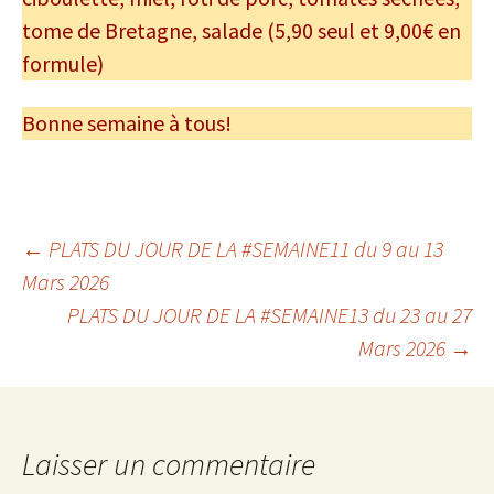
tome de Bretagne, salade (5,90 seul et 9,00€ en
formule)
Bonne semaine à tous!
Navigation
←
PLATS DU JOUR DE LA #SEMAINE11 du 9 au 13
Mars 2026
PLATS DU JOUR DE LA #SEMAINE13 du 23 au 27
des
Mars 2026
→
articles
Laisser un commentaire