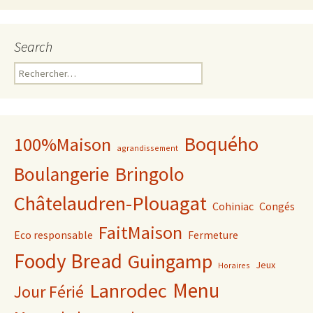
Search
Rechercher :
Boquého
100%Maison
agrandissement
Bringolo
Boulangerie
Châtelaudren-Plouagat
Cohiniac
Congés
FaitMaison
Eco responsable
Fermeture
Foody Bread
Guingamp
Jeux
Horaires
Lanrodec
Menu
Jour Férié