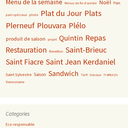
Menu de la semaine
Noël
Pain
Menus de fin d'année
Plat du Jour
Plats
pain spéciaux
photo
Plerneuf
Plouvara
Plélo
Repas
Quintin
produit de saison
projet
Saint-Brieuc
Restauration
Reveillon
Saint Jean Kerdaniel
Saint Fiacre
Sandwich
Saison
Saint Sylvestre
Tarif
travaux
TY BREAZH
Viennoiserie
Categories
Eco responsable