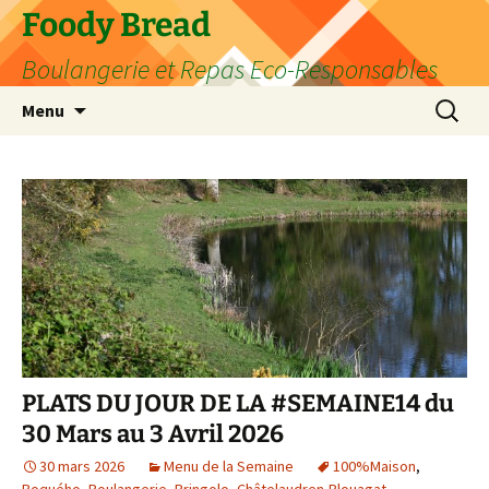
Aller
Foody Bread
au
Boulangerie et Repas Eco-Responsables
contenu
Recherc
Menu
PLATS DU JOUR DE LA #SEMAINE14 du
30 Mars au 3 Avril 2026
30 mars 2026
Menu de la Semaine
100%Maison
,