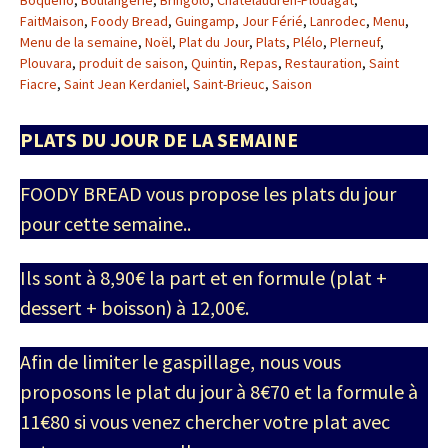
Boquého
,
Boulangerie
,
Bringolo
,
Châtelaudren-Plouagat
,
FaitMaison
,
Foody Bread
,
Guingamp
,
Jour Férié
,
Lanrodec
,
Menu
,
Menu de la semaine
,
Noël
,
Plat du Jour
,
Plats
,
Plélo
,
Plerneuf
,
Plouvara
,
produit de saison
,
Quintin
,
Repas
,
Restauration
,
Saint
Fiacre
,
Saint Jean Kerdaniel
,
Saint-Brieuc
,
Saison
PLATS DU JOUR DE LA SEMAINE
FOODY BREAD vous propose les plats du jour
pour cette semaine..
Ils sont à 8,90€ la part et en formule (plat +
dessert + boisson) à 12,00€.
Afin de limiter le gaspillage, nous vous
proposons le plat du jour à 8€70 et la formule à
11€80 si vous venez chercher votre plat avec