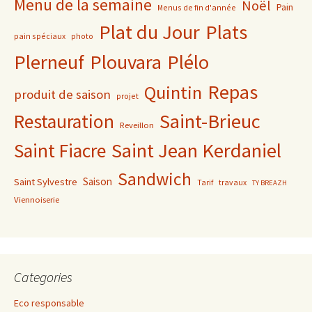
Menu de la semaine
Noël
Pain
Menus de fin d'année
Plat du Jour
Plats
pain spéciaux
photo
Plerneuf
Plouvara
Plélo
Repas
Quintin
produit de saison
projet
Saint-Brieuc
Restauration
Reveillon
Saint Jean Kerdaniel
Saint Fiacre
Sandwich
Saison
Saint Sylvestre
Tarif
travaux
TY BREAZH
Viennoiserie
Categories
Eco responsable