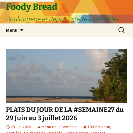
Aller
Foody Bread
au
Boulangerie et Repas Eco-Responsables
contenu
Recherc
Menu
PLATS DU JOUR DE LA #SEMAINE27 du
29 Juin au 3 juillet 2026
29 juin 2026
Menu de la Semaine
100%Maison
,