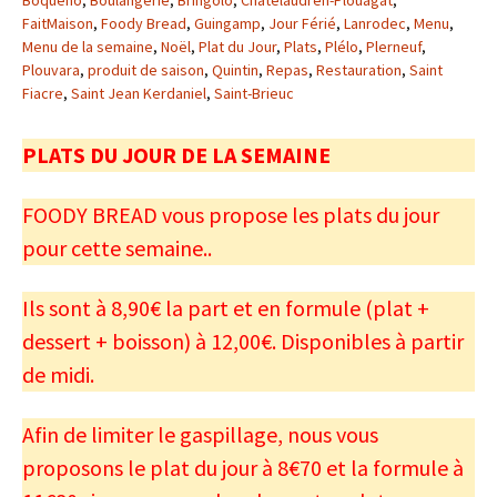
Boquého
,
Boulangerie
,
Bringolo
,
Châtelaudren-Plouagat
,
FaitMaison
,
Foody Bread
,
Guingamp
,
Jour Férié
,
Lanrodec
,
Menu
,
Menu de la semaine
,
Noël
,
Plat du Jour
,
Plats
,
Plélo
,
Plerneuf
,
Plouvara
,
produit de saison
,
Quintin
,
Repas
,
Restauration
,
Saint
Fiacre
,
Saint Jean Kerdaniel
,
Saint-Brieuc
PLATS DU JOUR DE LA SEMAINE
FOODY BREAD vous propose les plats du jour
pour cette semaine..
Ils sont à 8,90€ la part et en formule (plat +
dessert + boisson) à 12,00€. Disponibles à partir
de midi.
Afin de limiter le gaspillage, nous vous
proposons le plat du jour à 8€70 et la formule à