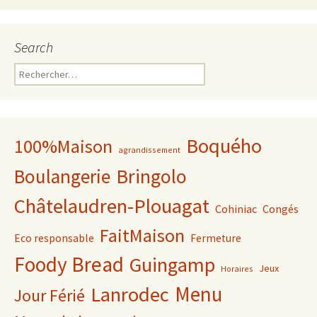
Search
Rechercher :
Boquého
100%Maison
agrandissement
Bringolo
Boulangerie
Châtelaudren-Plouagat
Cohiniac
Congés
FaitMaison
Eco responsable
Fermeture
Foody Bread
Guingamp
Jeux
Horaires
Lanrodec
Menu
Jour Férié